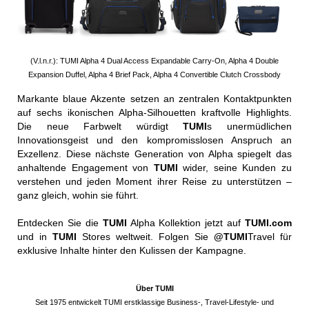
(V.l.n.r.): TUMI Alpha 4 Dual Access Expandable Carry-On, Alpha 4 Double
Expansion Duffel, Alpha 4 Brief Pack, Alpha 4 Convertible Clutch Crossbody
Markante blaue Akzente setzen an zentralen Kontaktpunkten
auf sechs ikonischen Alpha-Silhouetten kraftvolle Highlights.
Die neue Farbwelt würdigt
TUMI
s unermüdlichen
Innovationsgeist und den kompromisslosen Anspruch an
Exzellenz. Diese nächste Generation von Alpha spiegelt das
anhaltende Engagement von
TUMI
wider, seine Kunden zu
verstehen und jeden Moment ihrer Reise zu unterstützen –
ganz gleich, wohin sie führt.
Entdecken Sie die
TUMI
Alpha Kollektion jetzt auf
TUMI.com
und in
TUMI
Stores weltweit. Folgen Sie
@TUMI
Travel für
exklusive Inhalte hinter den Kulissen der Kampagne.
Über TUMI
Seit 1975 entwickelt TUMI erstklassige Business-, Travel-Lifestyle- und