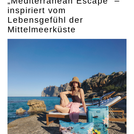
„Mediterranean Escape“ –
POSTSPORTVEREIN WIEN
inspiriert vom
MEDIA
Lebensgefühl der
PRESSEKONTAKT
Mittelmeerküste