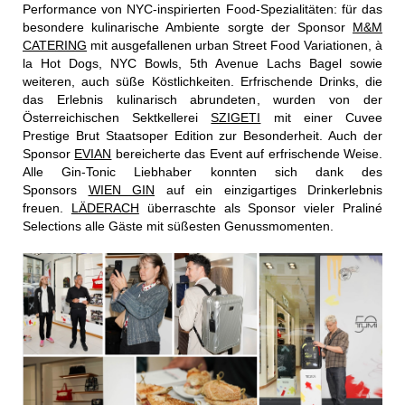
Performance von NYC-inspirierten Food-Spezialitäten: für das
besondere kulinarische Ambiente sorgte der Sponsor
M&M
CATERING
mit ausgefallenen urban Street Food Variationen, à
la Hot Dogs, NYC Bowls, 5th Avenue Lachs Bagel sowie
weiteren, auch süße Köstlichkeiten. Erfrischende Drinks, die
das Erlebnis kulinarisch abrundeten, wurden von der
Österreichischen Sektkellerei
SZIGETI
mit einer Cuvee
Prestige Brut Staatsoper Edition zur Besonderheit. Auch der
Sponsor
EVIAN
bereicherte das Event auf erfrischende Weise.
Alle Gin-Tonic Liebhaber konnten sich dank des
Sponsors
WIEN GIN
auf ein einzigartiges Drinkerlebnis
freuen.
LÄDERACH
überraschte als Sponsor vieler Praliné
Selections alle Gäste mit süßesten Genussmomenten.