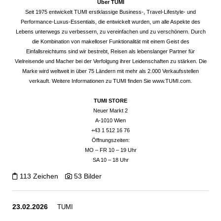
Über TUMI
Seit 1975 entwickelt TUMI erstklassige Business-, Travel-Lifestyle- und
Performance-Luxus-Essentials, die entwickelt wurden, um alle Aspekte des
Lebens unterwegs zu verbessern, zu vereinfachen und zu verschönern. Durch
die Kombination von makelloser Funktionalität mit einem Geist des
Einfallsreichtums sind wir bestrebt, Reisen als lebenslanger Partner für
Vielreisende und Macher bei der Verfolgung ihrer Leidenschaften zu stärken. Die
Marke wird weltweit in über 75 Ländern mit mehr als 2.000 Verkaufsstellen
verkauft. Weitere Informationen zu TUMI finden Sie
www.TUMI.com
.
TUMI STORE
Neuer Markt 2
A-1010 Wien
+43 1 512 16 76
Öffnungszeiten:
MO – FR 10 – 19 Uhr
SA 10 – 18 Uhr
113 Zeichen
53 Bilder
23.02.2026
TUMI