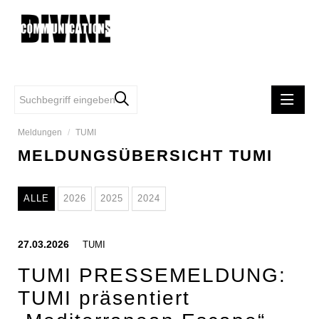
Meldungen
/
TUMI
MELDUNGEN
MELDUNGSÜBERSICHT TUMI
DIVINE COMMUNCATIONS
SAMSONITE
ALLE
2026
2025
2024
TUMI
FIRST VIENNA FC 1894
27.03.2026
TUMI
EASYSTAFF
TUMI PRESSEMELDUNG:
MINDFUL WOMEN'S CIRCLE
TUMI präsentiert
iRobot