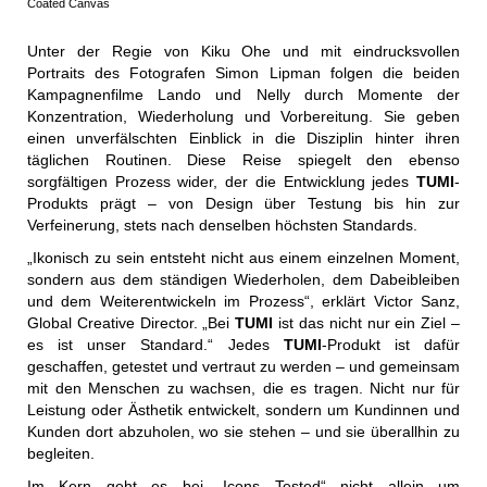
Coated Canvas
Unter der Regie von Kiku Ohe und mit eindrucksvollen
Portraits des Fotografen Simon Lipman folgen die beiden
Kampagnenfilme Lando und Nelly durch Momente der
Konzentration, Wiederholung und Vorbereitung. Sie geben
einen unverfälschten Einblick in die Disziplin hinter ihren
täglichen Routinen. Diese Reise spiegelt den ebenso
sorgfältigen Prozess wider, der die Entwicklung jedes
TUMI
-
Produkts prägt – von Design über Testung bis hin zur
Verfeinerung, stets nach denselben höchsten Standards.
„Ikonisch zu sein entsteht nicht aus einem einzelnen Moment,
sondern aus dem ständigen Wiederholen, dem Dabeibleiben
und dem Weiterentwickeln im Prozess“, erklärt Victor Sanz,
Global Creative Director. „Bei
TUMI
ist das nicht nur ein Ziel –
es ist unser Standard.“ Jedes
TUMI
-Produkt ist dafür
geschaffen, getestet und vertraut zu werden – und gemeinsam
mit den Menschen zu wachsen, die es tragen. Nicht nur für
Leistung oder Ästhetik entwickelt, sondern um Kundinnen und
Kunden dort abzuholen, wo sie stehen – und sie überallhin zu
begleiten.
Im Kern geht es bei „Icons Tested“ nicht allein um