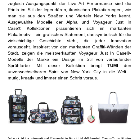
zugleich Ausgangspunkt der Live Art Performance sind die
Prints im Stil der legendären, ikonischen Plakatierungen, wie
man sie aus den Straßen und Vierteln New Yorks kennt.
Ausgewählte Modelle der Alpha und
Voyageur Just In
Case®
Kollektionen präsentieren sich im markanten
Plakatmotiv – ein grafisches Statement, das symbolisch für die
vielschichtige Geschichte steht, die jeder Innovation
vorausgeht. Inspiriert von den markanten Graffiti-Wänden der
Stadt, zeigen die meistverkauften Voyageur Just In Case®-
Modelle der Marke ein Design im Stil von verlaufender
Sprühfarbe. Mit dieser Kollektion bringt
TUMI
den
unverwechselbaren Spirit von New York City in die Welt –
mutig, kreativ und immer einen Schritt voraus.
(v.l.n.r.): Alpha International Expandable Front Lid 4-Wheeled Carry-On in Poster