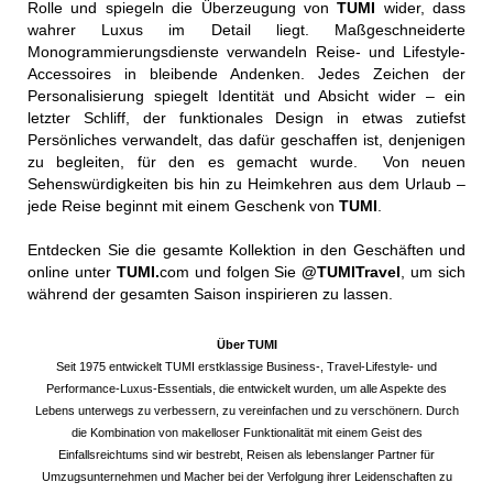
Rolle und spiegeln die Überzeugung von
TUMI
wider, dass
wahrer Luxus im Detail liegt. Maßgeschneiderte
Monogrammierungsdienste verwandeln Reise- und Lifestyle-
Accessoires in bleibende Andenken. Jedes Zeichen der
Personalisierung spiegelt Identität und Absicht wider – ein
letzter Schliff, der funktionales Design in etwas zutiefst
Persönliches verwandelt, das dafür geschaffen ist, denjenigen
zu begleiten, für den es gemacht wurde. Von neuen
Sehenswürdigkeiten bis hin zu Heimkehren aus dem Urlaub –
jede Reise beginnt mit einem Geschenk von
TUMI
.
Entdecken Sie die gesamte Kollektion in den Geschäften und
online unter
TUMI.
com und folgen Sie
@TUMITravel
, um sich
während der gesamten Saison inspirieren zu lassen.
Über TUMI
Seit 1975 entwickelt TUMI erstklassige Business-, Travel-Lifestyle- und
Performance-Luxus-Essentials, die entwickelt wurden, um alle Aspekte des
Lebens unterwegs zu verbessern, zu vereinfachen und zu verschönern. Durch
die Kombination von makelloser Funktionalität mit einem Geist des
Einfallsreichtums sind wir bestrebt, Reisen als lebenslanger Partner für
Umzugsunternehmen und Macher bei der Verfolgung ihrer Leidenschaften zu