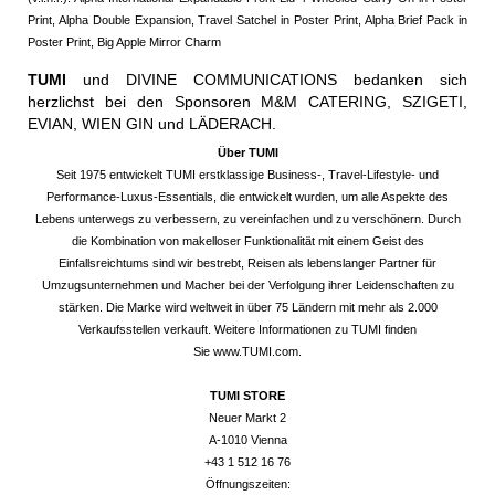
Print, Alpha Double Expansion, Travel Satchel in Poster Print, Alpha Brief Pack in
Poster Print, Big Apple Mirror Charm
TUMI
und DIVINE COMMUNICATIONS bedanken sich
herzlichst bei den Sponsoren M&M CATERING, SZIGETI,
EVIAN, WIEN GIN und LÄDERACH.
Über TUMI
Seit 1975 entwickelt TUMI erstklassige Business-, Travel-Lifestyle- und
Performance-Luxus-Essentials, die entwickelt wurden, um alle Aspekte des
Lebens unterwegs zu verbessern, zu vereinfachen und zu verschönern. Durch
die Kombination von makelloser Funktionalität mit einem Geist des
Einfallsreichtums sind wir bestrebt, Reisen als lebenslanger Partner für
Umzugsunternehmen und Macher bei der Verfolgung ihrer Leidenschaften zu
stärken. Die Marke wird weltweit in über 75 Ländern mit mehr als 2.000
Verkaufsstellen verkauft. Weitere Informationen zu TUMI finden
Sie
www.TUMI.com
.
TUMI STORE
Neuer Markt 2
A-1010 Vienna
+43 1 512 16 76
Öffnungszeiten: