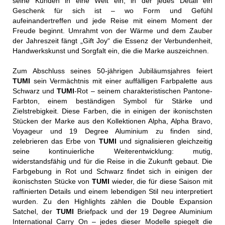
seine Kunden in eine Welt ein, in der jedes Detail ein
Geschenk für sich ist – wo Form und Gefühl
aufeinandertreffen und jede Reise mit einem Moment der
Freude beginnt. Umrahmt von der Wärme und dem Zauber
der Jahreszeit fängt „Gift Joy“ die Essenz der Verbundenheit,
Handwerkskunst und Sorgfalt ein, die die Marke auszeichnen.
Zum Abschluss seines 50-jährigen Jubiläumsjahres feiert
TUMI
sein Vermächtnis mit einer auffälligen Farbpalette aus
Schwarz und
TUMI
-Rot – seinem charakteristischen Pantone-
Farbton, einem beständigen Symbol für Stärke und
Zielstrebigkeit. Diese Farben, die in einigen der ikonischsten
Stücken der Marke aus den Kollektionen Alpha, Alpha Bravo,
Voyageur und 19 Degree Aluminium zu finden sind,
zelebrieren das Erbe von
TUMI
und signalisieren gleichzeitig
seine kontinuierliche Weiterentwicklung: mutig,
widerstandsfähig und für die Reise in die Zukunft gebaut. Die
Farbgebung in Rot und Schwarz findet sich in einigen der
ikonischsten Stücke von
TUMI
wieder, die für diese Saison mit
raffinierten Details und einem lebendigen Stil neu interpretiert
wurden. Zu den Highlights zählen die Double Expansion
Satchel, der
TUMI
Briefpack und der 19 Degree Aluminium
International Carry On – jedes dieser Modelle spiegelt die