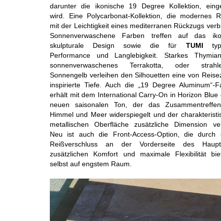
darunter die ikonische 19 Degree Kollektion, einge
wird. Eine Polycarbonat-Kollektion, die modernes R
mit der Leichtigkeit eines mediterranen Rückzugs verb
Sonnenverwaschene Farben treffen auf das iko
skulpturale Design sowie die für
TUMI
typi
Performance und Langlebigkeit. Starkes Thymian
sonnenverwaschenes Terrakotta, oder strahl
Sonnengelb verleihen den Silhouetten eine von Reise
inspirierte Tiefe. Auch die „19 Degree Aluminum“-Fa
erhält mit dem International Carry-On in Horizon Blue
neuen saisonalen Ton, der das Zusammentreffe
Himmel und Meer widerspiegelt und der charakteristi
metallischen Oberfläche zusätzliche Dimension verl
Neu ist auch die Front-Access-Option, die durch 
Reißverschluss an der Vorderseite des Haupt
zusätzlichen Komfort und maximale Flexibilität bie
selbst auf engstem Raum.