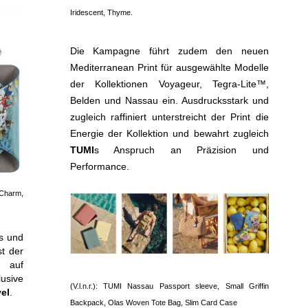
Iridescent, Thyme.
Die Kampagne führt zudem den neuen
Mediterranean Print für ausgewählte Modelle
der Kollektionen Voyageur, Tegra-Lite™,
Belden und Nassau ein. Ausdrucksstark und
zugleich raffiniert unterstreicht der Print die
Energie der Kollektion und bewahrt zugleich
TUMI
s Anspruch an Präzision und
Performance.
 Charm,
s und
st der
t auf
lusive
(V.l.n.r.): TUMI Nassau Passport sleeve, Small Griffin
el
.
Backpack, Olas Woven Tote Bag, Slim Card Case