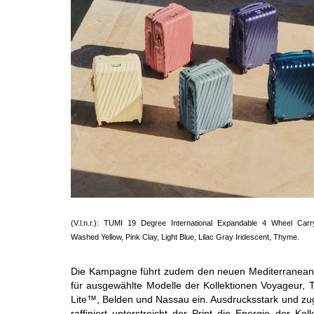
(V.l.n.r.): TUMI 19 Degree International Expandable 4 Wheel Car
Washed Yellow, Pink Clay, Light Blue, Lilac Gray Iridescent, Thyme.
Die Kampagne führt zudem den neuen Mediterranean 
für ausgewählte Modelle der Kollektionen Voyageur, 
Lite™, Belden und Nassau ein. Ausdrucksstark und zu
raffiniert unterstreicht der Print die Energie der Koll