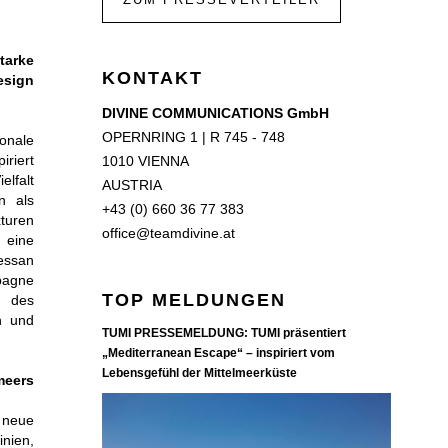
tarke
KONTAKT
esign
DIVINE COMMUNICATIONS GmbH
OPERNRING 1 | R 745 - 748
onale
iriert
1010 VIENNA
lfalt
AUSTRIA
n als
+43 (0) 660 36 77 383
turen
office@teamdivine.at
 eine
essan
mpagne
TOP MELDUNGEN
t des
n und
TUMI PRESSEMELDUNG: TUMI präsentiert
„Mediterranean Escape“ – inspiriert vom
Lebensgefühl der Mittelmeerküste
meers
 neue
inien,