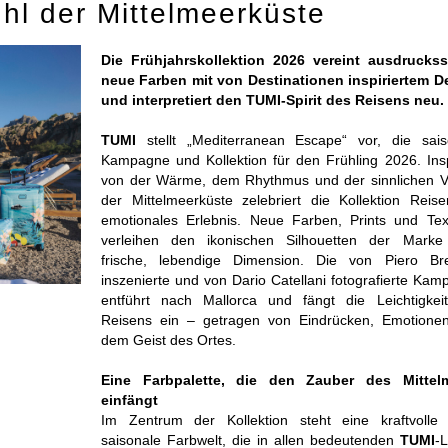
hl der Mittelmeerküste
Die Frühjahrskollektion 2026 vereint ausdruckss
neue Farben mit von Destinationen inspiriertem D
und interpretiert den TUMI-Spirit des Reisens neu.
TUMI
stellt „Mediterranean Escape“ vor, die sais
Kampagne und Kollektion für den Frühling 2026. Insp
von der Wärme, dem Rhythmus und der sinnlichen Vie
der Mittelmeerküste zelebriert die Kollektion Reise
emotionales Erlebnis. Neue Farben, Prints und Tex
verleihen den ikonischen Silhouetten der Marke
frische, lebendige Dimension. Die von Piero Br
inszenierte und von Dario Catellani fotografierte Ka
entführt nach Mallorca und fängt die Leichtigkei
Reisens ein – getragen von Eindrücken, Emotione
dem Geist des Ortes.
Eine Farbpalette, die den Zauber des Mittel
einfängt
Im Zentrum der Kollektion steht eine kraftvolle
saisonale Farbwelt, die in allen bedeutenden
TUMI
-L