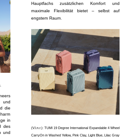
Hauptfachs zusätzlichen Komfort und
maximale Flexibilität bietet – selbst auf
engstem Raum.
.
meers
n und
d die
 Charm
age in
l des
(V.l.n.r.): TUMI 19 Degree International Expandable 4 Wheel
n und
CarryOn in Washed Yellow, Pink Clay, Light Blue, Lilac Gray