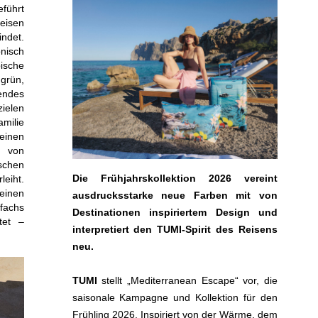
führt
eisen
indet.
nisch
sche
grün,
endes
zielen
milie
 einen
n von
schen
Die Frühjahrskollektion 2026 vereint
eiht.
einen
ausdrucksstarke neue Farben mit von
fachs
Destinationen inspiriertem Design und
tet –
interpretiert den TUMI-Spirit des Reisens
neu.
TUMI
stellt „Mediterranean Escape“ vor, die
saisonale Kampagne und Kollektion für den
Frühling 2026. Inspiriert von der Wärme, dem