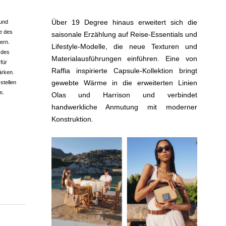
Über 19 Degree hinaus erweitert sich die
 und
te des
saisonale Erzählung auf Reise-Essentials und
ern.
Lifestyle-Modelle, die neue Texturen und
 des
Materialausführungen einführen. Eine von
 für
Raffia inspirierte Capsule-Kollektion bringt
ärken.
gewebte Wärme in die erweiterten Linien
stellen
m
.
Olas und Harrison und verbindet
handwerkliche Anmutung mit moderner
Konstruktion.