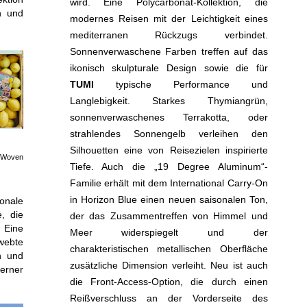
wird. Eine Polycarbonat-Kollektion, die
n und
modernes Reisen mit der Leichtigkeit eines
mediterranen Rückzugs verbindet.
Sonnenverwaschene Farben treffen auf das
ikonisch skulpturale Design sowie die für
TUMI
typische Performance und
Langlebigkeit. Starkes Thymiangrün,
sonnenverwaschenes Terrakotta, oder
strahlendes Sonnengelb verleihen den
Silhouetten eine von Reisezielen inspirierte
s Woven
Tiefe. Auch die „19 Degree Aluminum“-
Familie erhält mit dem International Carry-On
in Horizon Blue einen neuen saisonalen Ton,
onale
e, die
der das Zusammentreffen von Himmel und
 Eine
Meer widerspiegelt und der
webte
charakteristischen metallischen Oberfläche
n und
zusätzliche Dimension verleiht. Neu ist auch
rner
die Front-Access-Option, die durch einen
Reißverschluss an der Vorderseite des