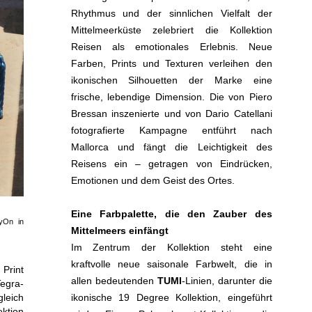
Rhythmus und der sinnlichen Vielfalt der
Mittelmeerküste zelebriert die Kollektion
Reisen als emotionales Erlebnis. Neue
Farben, Prints und Texturen verleihen den
ikonischen Silhouetten der Marke eine
frische, lebendige Dimension. Die von Piero
Bressan inszenierte und von Dario Catellani
fotografierte Kampagne entführt nach
Mallorca und fängt die Leichtigkeit des
Reisens ein – getragen von Eindrücken,
Emotionen und dem Geist des Ortes.
Eine Farbpalette, die den Zauber des
ryOn in
Mittelmeers einfängt
Im Zentrum der Kollektion steht eine
kraftvolle neue saisonale Farbwelt, die in
Print
allen bedeutenden
TUMI
-Linien, darunter die
Tegra-
gleich
ikonische 19 Degree Kollektion, eingeführt
ektion