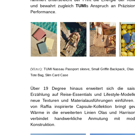
und bewahrt zugleich
TUMI
s Anspruch an Präzisio
Performance.
(V.l.n.r.): TUMI Nassau Passport sleeve, Small Griffin Backpack, Ola
Tote Bag, Slim Card Case
Über 19 Degree hinaus erweitert sich die sais
Erzählung auf Reise-Essentials und Lifestyle-Modell
neue Texturen und Materialausführungen einführen.
von Raffia inspirierte Capsule-Kollektion bringt ge
Wärme in die erweiterten Linien Olas und Harriso
verbindet handwerkliche Anmutung mit mode
Konstruktion.