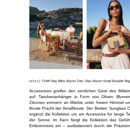
(V.l.n.r.): TUMI Olas Milos Woven Tote, Olas Woven Small Shoulder Bag
Accessoires greifen den sinnlichen Geist des Mittel
auf: Taschenanhänger in Form von Oliven, Blume
Zitronen erinnern an Märkte unter freiem Himmel un
florale Pracht der Amalfiküste. Der Belden Sunglass
ergänzt die Kollektion um ein Accessoire für lange T
der Sonne. Im Kern fängt die Kollektion das Gefüh
Entkommens ein – ausbalanciert durch die Präzisio