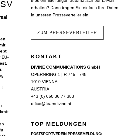
Medienmitteilungen automatisch per E-Mail
 SV
erhalten? Dann tragen Sie einfach Ihre Daten
in unseren Presseverteiler ein:
real
ZUM PRESSEVERTEILER
ten
mit
ept
KONTAKT
r EU-
est.
DIVINE COMMUNICATIONS GmbH
r,
OPERNRING 1 | R 745 - 748
ag
1010 VIENNA
it
AUSTRIA
+43 (0) 660 36 77 383
office@teamdivine.at
u
kraft
TOP MELDUNGEN
den
ht
POSTSPORTVEREIN PRESSEMELDUNG: