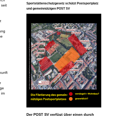
rch
Sportstättenschutzgesetz schützt Postsportplatz
 seit
und gemeinnützigen POST SV
z
ung
se
kunft
r
age
t im
Der POST SV verfügt über einen durch