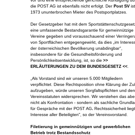
vor und eine entsprechende gerichtliche Kündigung du
die POST AG ist ebenfalls nicht erfolgt. Der
Post SV
ist
1973 ununterbrochen Mieter des Postsportplatzes.
Der Gesetzgeber hat mit dem Sportstättenschutzgeset
eine umfassende Bestandsgarantie für gemeinnützige
Vereine gegeben und vorausschauend einer Verringer
von Sportflächen entgegengewirkt, da dies „im Interes
der österreichischen Bevölkerung unabdingbar“,
insbesondere für die Gesundheitsförderung und
Persönlichkeitsentwicklung, ist, so die
>>
ERLÄUTERUNGEN ZU DEM BUNDESGESETZ <<
.
„Als Vorstand sind wir unseren 5.000 Mitgliedern
verpflichtet. Diese Rechtsposition ohne Klärung der Zu
aufzugeben, würde unseren Sorgfaltspflichten und den
Vereinsstatuten widersprechen. Wir verstehen das abe
nicht als Konfrontation - sondern als sachliche Grundl
für Gespräche mit der POST AG
.
Rechtssicherheit lieg
Interesse aller Beteiligten", so der Vereinsvorstand.
Filetierung in gemeinnützigen und gewerblichen
Betrieb trotz Bestandsschutz