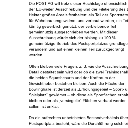
Die POST AG will trotz dieser Rechtslage offensichtlich
der EU-weiten Ausschreibung und der Filetierung des 
Hektar großen Areals festhalten: ein Teil der Sportstätte
für Wohnbau umgewidmet und verbaut werden, ein Teil
künftig gewerblich genutzt, der verbleibende Teil
gemeinnützig ausgeschrieben werden. Mit dieser
Ausschreibung würde sich der bislang zu 100 %
gemeinnützige Betrieb des Postsportplatzes grundleg
verändern und auf einen kleinen Teil zurückgedrängt
werden.
Offen bleiben viele Fragen, z. B. wie die Ausschreibun
Detail gestaltet sein wird oder ob die zwei Trainingshal
die beiden Squashcourts und der Kraftraum der
Gewichtheber bestehen bleiben. Auch die Fläche der
Bowlinghalle ist derzeit als „Erholungsgebiet – Sport- 
Spielplatz“ gewidmet – ob diese als Sportflächen erhal
bleiben oder als „versiegelte“ Flächen verbaut werden
sollen, ist unklar.
Da ein aufrechtes unbefristetes Bestandverhältnis übe
Postsportplatz besteht, wäre die Durchführung solch e