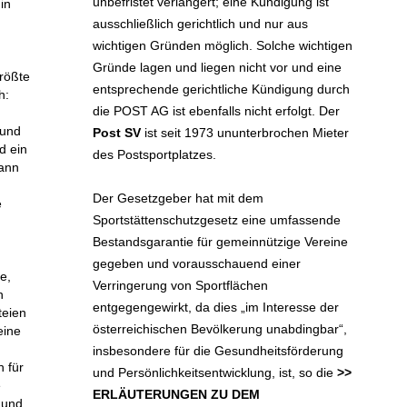
unbefristet verlängert; eine Kündigung ist
in
ausschließlich gerichtlich und nur aus
wichtigen Gründen möglich. Solche wichtigen
Gründe lagen und liegen nicht vor und eine
rößte
entsprechende gerichtliche Kündigung durch
h:
die POST AG ist ebenfalls nicht erfolgt. Der
 und
Post SV
ist seit 1973 ununterbrochen Mieter
d ein
des Postsportplatzes.
kann
Der Gesetzgeber hat mit dem
e
Sportstättenschutzgesetz eine umfassende
Bestandsgarantie für gemeinnützige Vereine
gegeben und vorausschauend einer
e,
Verringerung von Sportflächen
h
entgegengewirkt, da dies „im Interesse der
teien
österreichischen Bevölkerung unabdingbar“,
eine
insbesondere für die Gesundheitsförderung
h für
und Persönlichkeitsentwicklung, ist, so die
>>
e
ERLÄUTERUNGEN ZU DEM
 und