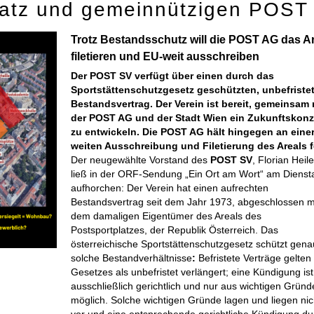
latz und gemeinnützigen POST
Trotz Bestandsschutz will die POST AG das A
filetieren und EU-weit ausschreiben
Der POST SV verfügt über einen durch das
Sportstättenschutzgesetz geschützten, unbefriste
Bestandsvertrag. Der Verein ist bereit, gemeinsam 
der POST AG und der Stadt Wien ein Zukunftskonz
zu entwickeln. Die POST AG hält hingegen an eine
weiten Ausschreibung und Filetierung des Areals f
Der neugewählte Vorstand des
POST SV
, Florian Heile
ließ in der ORF-Sendung „Ein Ort am Wort“ am Dienst
aufhorchen: Der Verein hat einen aufrechten
Bestandsvertrag seit dem Jahr 1973, abgeschlossen m
dem damaligen Eigentümer des Areals des
Postsportplatzes, der Republik Österreich. Das
österreichische
Sportstättenschutzgesetz
schützt gena
solche Bestandverhältnisse
:
Befristete Verträge gelten 
Gesetzes als unbefristet verlängert; eine Kündigung ist
ausschließlich gerichtlich und nur aus wichtigen Grün
möglich. Solche wichtigen Gründe lagen und liegen nic