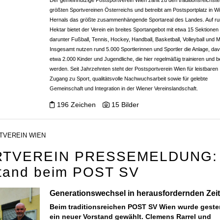
Der gemeinnützige Postsportverein Wien zählt zu den traditionsreichst
größten Sportvereinen Österreichs und betreibt am Postsportplatz in W
Hernals das größte zusammenhängende Sportareal des Landes. Auf ru
Hektar bietet der Verein ein breites Sportangebot mit etwa 15 Sektionen
darunter Fußball, Tennis, Hockey, Handball, Basketball, Volleyball und Mi
Insgesamt nutzen rund 5.000 Sportlerinnen und Sportler die Anlage, da
etwa 2.000 Kinder und Jugendliche, die hier regelmäßig trainieren und b
werden. Seit Jahrzehnten steht der Postsportverein Wien für leistbaren
Zugang zu Sport, qualitätsvolle Nachwuchsarbeit sowie für gelebte
Gemeinschaft und Integration in der Wiener Vereinslandschaft.
196 Zeichen
15 Bilder
TVEREIN WIEN
TVEREIN PRESSEMELDUNG:
stand beim POST SV
Generationswechsel in herausfordernden Zei
Beim traditionsreichen POST SV Wien wurde geste
ein neuer Vorstand gewählt. Clemens Rarrel und