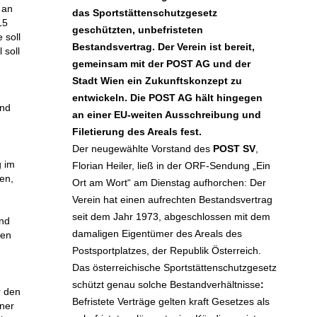
 an
das Sportstättenschutzgesetz
15
geschützten, unbefristeten
 soll
Bestandsvertrag. Der Verein ist bereit,
 soll
gemeinsam mit der POST AG und der
Stadt Wien ein Zukunftskonzept zu
entwickeln. Die POST AG hält hingegen
end
an einer EU-weiten Ausschreibung und
Filetierung des Areals fest.
Der neugewählte Vorstand des
POST SV
,
g im
Florian Heiler, ließ in der ORF-Sendung „Ein
len,
Ort am Wort“ am Dienstag aufhorchen: Der
Verein hat einen aufrechten Bestandsvertrag
seit dem Jahr 1973, abgeschlossen mit dem
und
damaligen Eigentümer des Areals des
ten
Postsportplatzes, der Republik Österreich.
Das österreichische
Sportstättenschutzgesetz
schützt genau solche Bestandverhältnisse
:
r den
Befristete Verträge gelten kraft Gesetzes als
iner