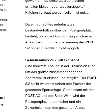
gewidmet – ob diese als Sportflächen
en und
ien-
erhalten bleiben oder als „versiegelte“
nd 15
Flächen verbaut werden sollen, ist unklar.
 –
nigolf.
Da ein aufrechtes unbefristetes
von
Bestandverhältnis über den Postsportplatz
etreut
besteht, wäre die Durchführung solch einer
Ausschreibung ohne Zustimmung des
POST
SV
ohnehin rechtlich nicht möglich.
Gemeinsames Zukunftskonzept
Eine konkrete Lösung in der Diskussion rund
um das größte zusammenhängende
Sportareal ist einfach und möglich: Der
POST
SV
bleibt weiterhin unbefristet Pächter der
gesamten Sportanlage. Gemeinsam mit der
POST AG und der Stadt Wien wird der
ten
Postsportplatz modernisiert und ein
rn
Zukunftskonzept des gesamten Areals