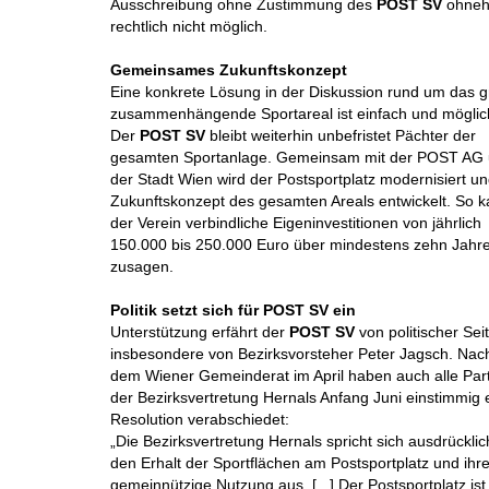
Ausschreibung ohne Zustimmung des
POST SV
ohneh
rechtlich nicht möglich.
Gemeinsames Zukunftskonzept
Eine konkrete Lösung in der Diskussion rund um das g
zusammenhängende Sportareal ist einfach und möglic
Der
POST SV
bleibt weiterhin unbefristet Pächter der
gesamten Sportanlage. Gemeinsam mit der POST AG
der Stadt Wien wird der Postsportplatz modernisiert un
Zukunftskonzept des gesamten Areals entwickelt. So 
der Verein verbindliche Eigeninvestitionen von jährlich
150.000 bis 250.000 Euro über mindestens zehn Jahr
zusagen.
Politik setzt sich für POST SV ein
Unterstützung erfährt der
POST SV
von politischer Seit
insbesondere von Bezirksvorsteher Peter Jagsch. Nac
dem Wiener Gemeinderat im April haben auch alle Par
der Bezirksvertretung Hernals Anfang Juni einstimmig 
Resolution verabschiedet:
„Die Bezirksvertretung Hernals spricht sich ausdrücklic
den Erhalt der Sportflächen am Postsportplatz und ihr
gemeinnützige Nutzung aus. [...] Der Postsportplatz ist