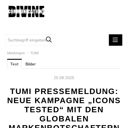
Meldungen
/
TUMI
MELDUNGEN
Text
Bilder
DIVINE COMMUNCATIONS
SAMSONITE
25.08.2025
TUMI
TUMI PRESSEMELDUNG:
FIRST VIENNA FC 1894
NEUE KAMPAGNE „ICONS
EASYSTAFF
TESTED“ MIT DEN
MINDFUL WOMEN'S CIRCLE
GLOBALEN
iRobot
MARKENBOTSCHAFTERN