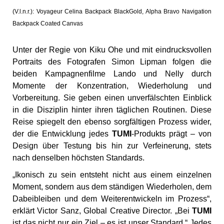
(V.l.n.r.): Voyageur Celina Backpack BlackGold, Alpha Bravo Navigation
Backpack Coated Canvas
Unter der Regie von Kiku Ohe und mit eindrucksvollen
Portraits des Fotografen Simon Lipman folgen die
beiden Kampagnenfilme Lando und Nelly durch
Momente der Konzentration, Wiederholung und
Vorbereitung. Sie geben einen unverfälschten Einblick
in die Disziplin hinter ihren täglichen Routinen. Diese
Reise spiegelt den ebenso sorgfältigen Prozess wider,
der die Entwicklung jedes
TUMI
-Produkts prägt – von
Design über Testung bis hin zur Verfeinerung, stets
nach denselben höchsten Standards.
„Ikonisch zu sein entsteht nicht aus einem einzelnen
Moment, sondern aus dem ständigen Wiederholen, dem
Dabeibleiben und dem Weiterentwickeln im Prozess“,
erklärt Victor Sanz, Global Creative Director. „Bei
TUMI
ist das nicht nur ein Ziel – es ist unser Standard.“ Jedes