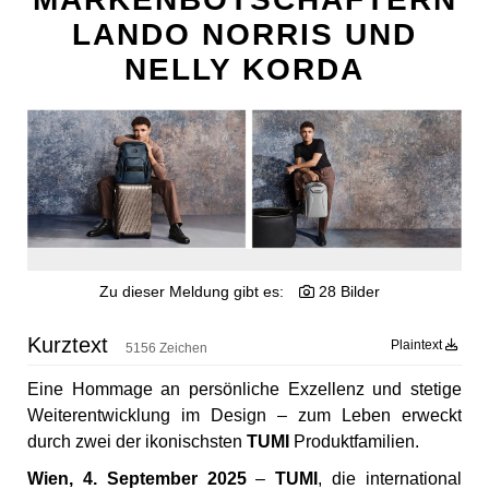
POSTSPORTVEREIN WIEN
LANDO NORRIS UND
MEDIA
NELLY KORDA
PRESSEKONTAKT
Zu dieser Meldung gibt es:
28 Bilder
Kurztext
Plaintext
5156 Zeichen
Eine Hommage an persönliche Exzellenz und stetige
Weiterentwicklung im Design – zum Leben erweckt
durch zwei der ikonischsten
TUMI
Produktfamilien.
Wien, 4. September 2025
–
TUMI
, die international