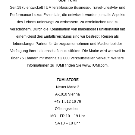
Über TUMI
Seit 1975 entwickelt TUMI erstklassige Business-, Travel-Lifestyle- und
Performance-Luxus-Essentials, die entwickelt wurden, um alle Aspekte
des Lebens unterwegs zu verbessern, zu vereinfachen und zu
verschönern. Durch die Kombination von makelloser Funktionalität mit
einem Geist des Einfallsreichtums sind wir bestrebt, Reisen als
lebenslanger Partner für Umzugsunternehmen und Macher bei der
Verfolgung ihrer Leidenschaften zu stärken. Die Marke wird weltweit in
über 75 Ländern mit mehr als 2.000 Verkaufsstellen verkauft. Weitere
Informationen zu TUMI finden Sie
www.TUMI.com
.
TUMI STORE
Neuer Markt 2
A-1010 Vienna
+43 1 512 16 76
Öffnungszeiten:
MO – FR 10 – 19 Uhr
SA 10 – 18 Uhr