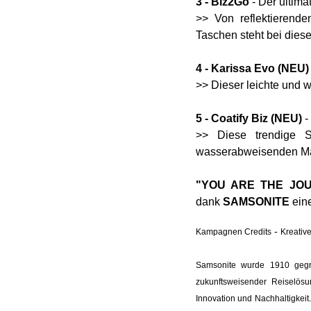
3 - Biz2Go
- Der ultima
>> Von reflektierende
Taschen steht bei dies
4 - Karissa Evo (NEU
>> Dieser leichte und 
5 - Coatify Biz (NEU)
-
>> Diese trendige 
wasserabweisenden Mate
"YOU ARE THE JO
dank
SAMSONITE
ein
-
Kampagnen Credits
Kreativ
Samsonite wurde 1910 gegrü
zukunftsweisender Reiselös
Innovation und Nachhaltigkei