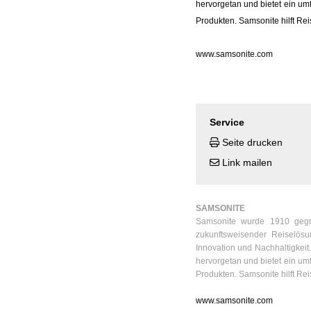
hervorgetan und bietet ein umf
Produkten. Samsonite hilft Rei
www.samsonite.com
Service
Seite drucken
Link mailen
SAMSONITE
Samsonite wurde 1910 gegrü
zukunftsweisender Reiselös
Innovation und Nachhaltigkei
hervorgetan und bietet ein umf
Produkten. Samsonite hilft Rei
www.samsonite.com