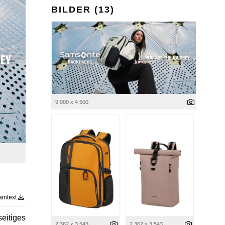
BILDER (13)
9 000 x 4 500
aintext
itiges
2 362 x 3 543
2 362 x 3 543