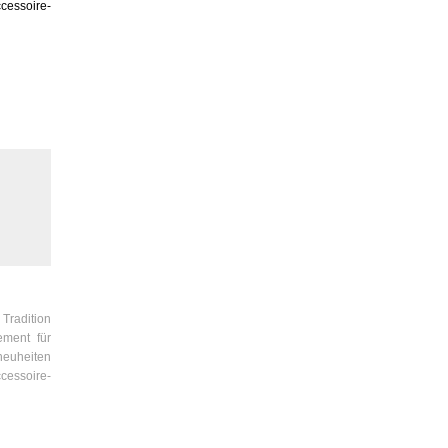
ccessoire-
Tradition
ement für
neuheiten
ccessoire-