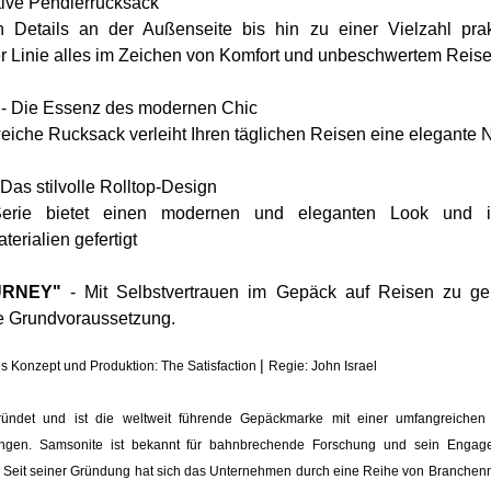
tive Pendlerrucksack
n Details an der Außenseite bis hin zu einer Vielzahl prak
er Linie alles im Zeichen von Komfort und unbeschwertem Reis
)
- Die Essenz des modernen Chic
weiche Rucksack verleiht Ihren täglichen Reisen eine elegante 
 Das stilvolle Rolltop-Design
Serie bietet einen modernen und eleganten Look und i
rialien gefertigt
URNEY"
- Mit Selbstvertrauen im Gepäck auf Reisen zu ge
e Grundvoraussetzung.
|
es Konzept und Produktion: The Satisfaction
Regie: John Israel
ndet und ist die weltweit führende Gepäckmarke mit einer umfangreichen 
ungen. Samsonite ist bekannt für bahnbrechende Forschung und sein Engag
t. Seit seiner Gründung hat sich das Unternehmen durch eine Reihe von Branchen