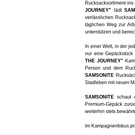
Rucksacksortiment ins
JOURNEY"
lädt
SAM
verlässlichen Rucksac
täglichen Weg zur Ar
unterstützen und bereic
In einer Welt, in der je
nur eine Gepäckstück -
THE JOURNEY"
Kamp
Person und dem Rucks
SAMSONITE
Rucksäcke
Stadleben mit neuen M
SAMSONITE
schaut e
Premium-Gepäck zurück
weiterhin stets bewährt
Im Kampagnenfokus präse