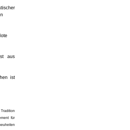
tischer
en
Note
st aus
hen ist
Tradition
ement für
neuheiten