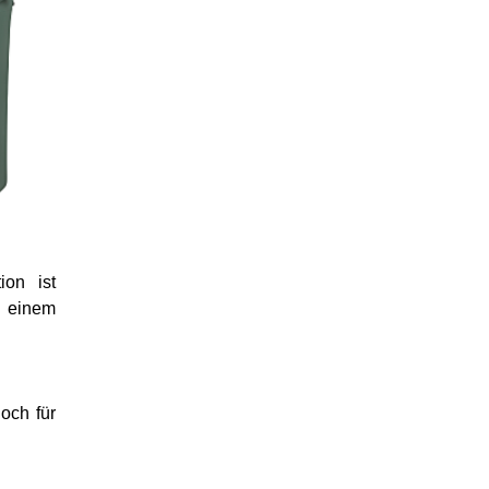
ion ist
n einem
och für