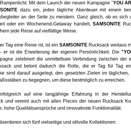
 Rampenlicht. Mit dem Launch der neuen Kampagne "
YOU AR
SONITE
dazu ein, jedes tägliche Abenteuer mit einem be
kbegleiter an der Seite zu meistern. Ganz gleich, ob es sich
beit oder ein Wochenend-Getaway handelt,
SAMSONITE
Ruc
hern jede Reise auf vielfältige Weise.
der Tag eine Reise ist, ist ein
SAMSONITE
Rucksack weitaus m
 er ist die Erweiterung der eigenen Persönlichkeit. Die
"YO
agne zelebriert die unmittelbare Verbindung zwischen der 
ack und betont dadurch die Rolle, die er Tag für Tag ei
 sind darauf ausgelegt, den gesetzten Zielen im täglichen, 
aßsstäben zu begegnen, um diese bestmöglich zu erreichen.
rfolgreich auf eine langjährige Erfahrung in der Herstell
 und vereint auch mit allen Pieces der neuen Rucksack Kol
e, hohe Qualitätsansprüche und innovativste Funktionalität.
ntieren sich fünf vielseitige und stilvolle Kollektionen: