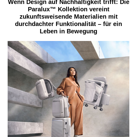
Wenn Design auf Nachhaltigkeit trifft: Die
POSTSPORTVEREIN WIEN
Paralux™ Kollektion vereint
MEDIA
zukunftsweisende Materialien mit
durchdachter Funktionalität – für ein
PRESSEKONTAKT
Leben in Bewegung