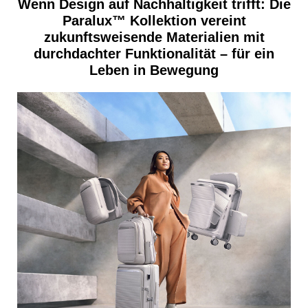
Wenn Design auf Nachhaltigkeit trifft: Die
POSTSPORTVEREIN WIEN
Paralux™ Kollektion vereint
MEDIA
zukunftsweisende Materialien mit
durchdachter Funktionalität – für ein
PRESSEKONTAKT
Leben in Bewegung