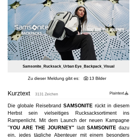
POSTSPORTVEREIN WIEN
MEDIA
PRESSEKONTAKT
Samsonite_Rucksack_Urban Eye_Backpack_Visual
Zu dieser Meldung gibt es:
13 Bilder
Kurztext
Plaintext
3131 Zeichen
Die globale Reisebrand
SAMSONITE
rückt in diesem
Herbst sein vielseitiges Rucksacksortiment ins
Rampenlicht. Mit dem Launch der neuen Kampagne
"
YOU ARE THE JOURNEY"
lädt
SAMSONITE
dazu
ein, jedes tägliche Abenteuer mit einem besonders