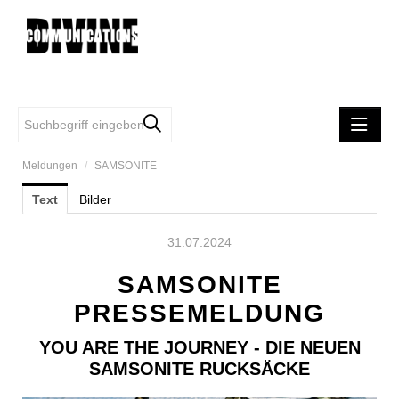
Meldungen
/
SAMSONITE
MELDUNGEN
Text
Bilder
DIVINE COMMUNCATIONS
SAMSONITE
31.07.2024
TUMI
SAMSONITE
FIRST VIENNA FC 1894
PRESSEMELDUNG
EASYSTAFF
YOU ARE THE JOURNEY - DIE NEUEN
MINDFUL WOMEN'S CIRCLE
SAMSONITE RUCKSÄCKE
iRobot