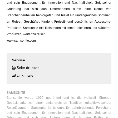
und sein Engagement für Innovation und Nachhaltigkeit. Seit seiner
Gründung hat sich das Unternehmen durch eine Reihe von
Branchenneuheiten hervorgetan und bietet ein umfangreiches Sortiment
an Reise-, Geschäfts-, Kinder-, Freizeit- und persönlichen Accessoire-
Produkten. Samsonite hilft Reisenden mit immer leichteren und stärkeren
Produkten, weiter zu reisen.
www.samsonite.com
Service
Seite drucken
Link mailen
SAMSONITE
Samsonite wurde 1910 gegründet und ist die weltweit führende
Gepäckmarke mit einer umfangreichen Tradition zukunftsweisender
Reiselösungen. Samsonite ist bekannt für bahnbrechende Forschung
und sein Engagement für Innovation und Nachhaltigkeit. Seit seiner
Gründung hat sich das Unternehmen durch eine Reihe von