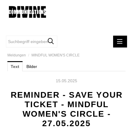
Meldungen
/
MINDFUL WOMEN'S CIRCLE
MELDUNGEN
Text
Bilder
DIVINE COMMUNCATIONS
SAMSONITE
15.05.2025
TUMI
REMINDER - SAVE YOUR
FIRST VIENNA FC 1894
TICKET - MINDFUL
EASYSTAFF
WOMEN'S CIRCLE -
MINDFUL WOMEN'S CIRCLE
27.05.2025
iRobot