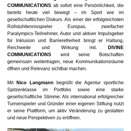
COMMUNICATIONS
ab sofort eine Persönlichkeit, die
bereits heute viel bewegt – im Sport wie im
gesellschaftlichen Diskurs. Als einer der erfolgreichsten
Rollstuhltennisspieler Europas, zweifacher
Paralympics-Teilnehmer, Autor und aktiver Impulsgeber
für Inklusion und Barrierefreiheit bringt er Haltung,
Reichweite und Wirkung mit.
DIVINE
COMMUNICATIONS
wird seine Botschaften
gemeinsam weitertragen, neue Kommunikationsräume
öffnen und Relevanz sichtbar machen.
Mit
Nico
Langmann
begrüßt
die
Agentur
sportliche
Spitzenklasse im
Portfolio sowie
eine
starke
gesellschaftliche
Stimme:
Als
international
erfolgreicher
Turnierspieler
und
Gründer einer
eigenen
Stiftung
nutzt
er
seine
Plattform,
um
aktiv
Veränderung
zu
gestalten
und
neue
Perspektiven
zu
eröffnen.