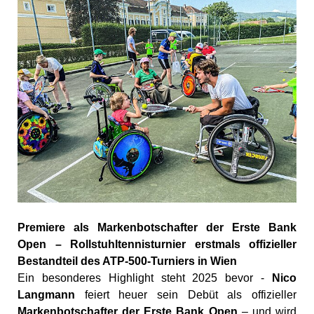
Premiere als Markenbotschafter der Erste Bank
Open – Rollstuhltennisturnier erstmals offizieller
Bestandteil des ATP-500-Turniers in Wien
Ein
besonderes
Highlight steht 2025
bevor -
Nico
Langmann
feiert
heuer sein Debüt als
offizieller
Markenbotschafter
der
Erste
Bank
Open
–
und
wird