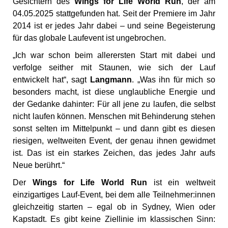
Gesichtern des
Wings for Life World Run
, der am
04.05.2025 stattgefunden hat. Seit der Premiere im Jahr
2014 ist er jedes Jahr dabei – und seine Begeisterung
für das globale Laufevent ist ungebrochen.
„Ich war schon beim allerersten Start mit dabei und
verfolge seither mit Staunen, wie sich der Lauf
entwickelt hat“, sagt
Langmann
. „Was ihn für mich so
besonders macht, ist diese unglaubliche Energie und
der Gedanke dahinter: Für all jene zu laufen, die selbst
nicht laufen können. Menschen mit Behinderung stehen
sonst selten im Mittelpunkt – und dann gibt es diesen
riesigen, weltweiten Event, der genau ihnen gewidmet
ist. Das ist ein starkes Zeichen, das jedes Jahr aufs
Neue berührt.“
Der
Wings for Life World Run
ist ein weltweit
einzigartiges Lauf-Event, bei dem alle Teilnehmer:innen
gleichzeitig starten – egal ob in Sydney, Wien oder
Kapstadt. Es gibt keine Ziellinie im klassischen Sinn: