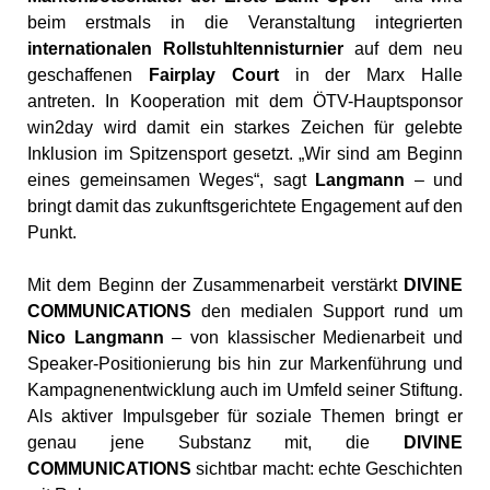
beim
erstmals
in
die
Veranstaltung
integrierten
internationalen
Rollstuhltennisturnier
auf
dem
neu
geschaffenen
Fairplay
Court
in
der
Marx
Halle
antreten.
In
Kooperation
mit
dem
ÖTV-
Hauptsponsor
win2day
wird
damit
ein
starkes
Zeichen
für
gelebte
Inklusion
im
Spitzensport
gesetzt. „
Wir
sind
am
Beginn
eines
gemeinsamen
Weges“,
sagt
Langmann
–
und
bringt
damit
das
zukunftsgerichtete
Engagement
auf
den
Punkt.
Mit
dem
Beginn
der
Zusammenarbeit verstärkt
DIVINE
COMMUNICATIONS
den medialen Support
rund
um
Nico
Langmann
–
von
klassischer
Medienarbeit
und
Speaker-
Positionierung
bis
hin
zur
Markenführung
und
Kampagnenentwicklung auch
im
Umfeld
seiner
Stiftung.
Als
aktiver
Impulsgeber
für
soziale
Themen
bringt
er
genau
jene
Substanz
mit,
die
DIVINE
COMMUNICATIONS
sichtbar
macht:
echte
Geschichten