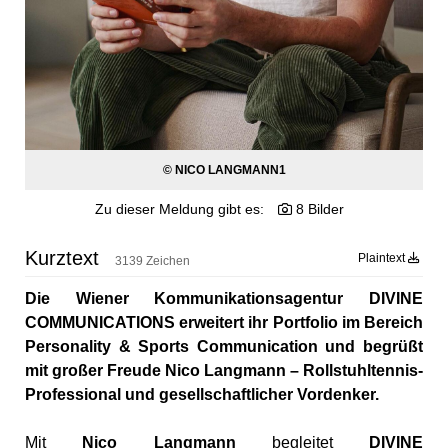
© NICO LANGMANN1
Zu dieser Meldung gibt es:
8 Bilder
Kurztext
Plaintext
3139 Zeichen
Die
Wiener
Kommunikationsagentur
DIVINE
COMMUNICATIONS
erweitert
ihr
Portfolio
im
Bereich
Personality &
Sports
Communication
und
begrüßt
mit
großer
Freude
Nico
Langmann –
Rollstuhltennis-
Professional
und
gesellschaftlicher
Vordenker.
Mit
Nico Langmann
begleitet
DIVINE