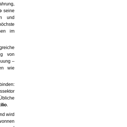
ahrung,
o
seine
en und
höchste
ehen im
greiche
ung von
euung –
en wie
binden:
ssektor
Übliche
ilio
.
und wird
ewonnen