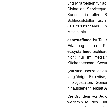
und Mitarbeitern für ad
Diskretion, Servicequa
Kunden in allen Be
Schlüsselstellen rasch
Qualitätsstandards u
Mittelpunkt.
easystaffmed
ist Teil
Erfahrung in der Per
easystaffmed
profitie
nicht nur im medizi
Küchenpersonal, Securit
„Wir sind überzeugt, 
langjährige Expertis
mitzugestalten. Gem
hinausgehen“, erklärt
A
Die Gründerin von
Auxi
weiterhin Teil des Fü