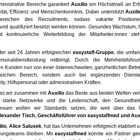
ministrative Bereiche garantiert
Auxilio
ein Höchstmaß an Erf
lität, Effizienz und Menschenkenntnis. Dabei unterstützt
Auxili
reichen des Recruitments, sodass vakante Position
 und qualifiziert besetzt werden können. Gesundes Wachstum, 
nd kontinuierliche Weiterbildung der Mitarbeiter:innen st
 der seit 24 Jahren erfolgreichen
easystaff-Gruppe
, die umfan
sonaldienstleistung mitbringt. Durch die Mehrheitsführ
ren Kunden nun von einer österreichweiten, ganzheitlichen Betr
nischen Bereich, sondern auch bei ergänzenden Dienst
y, Hilfspersonal oder administrativen Kräften.
dass wir zusammen mit
Auxilio
das Beste aus beiden Welten ver
e, starke Netzwerke und die Leidenschaft, den Gesundheit
einsam wollen wir Standards setzen, die weit über das 
lexander Tisch, Geschäftsführer von easystaffmed und Aux
lio
,
Alice Salusek
, hat das Unternehmen erfolgreich etabliert 
hrungsteams bleiben. Mit
easystaffmed
konnte ein Partner g