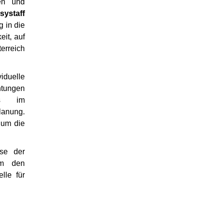
nen und
systaff
g in die
eit, auf
rreich
viduelle
htungen
ts im
lanung.
 um die
se der
um den
lle für