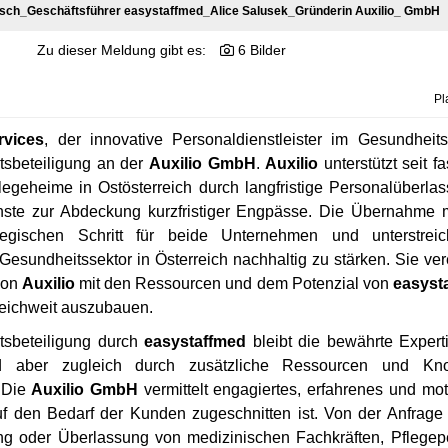
r Tisch_Geschäftsführer easystaffmed_Alice Salusek_Gründerin Auxilio_ GmbH
Zu dieser Meldung gibt es:
6 Bilder
Pl
rvices
, der innovative Personaldienstleister im Gesundheit
tsbeteiligung an der
Auxilio GmbH
.
Auxilio
unterstützt seit f
legeheime in Ostösterreich durch langfristige Personalüberla
enste zur Abdeckung kurzfristiger Engpässe. Die Übernahme m
tegischen Schritt für beide Unternehmen und unterstrei
esundheitssektor in Österreich nachhaltig zu stärken. Sie vere
von
Auxilio
mit den Ressourcen und dem Potenzial von
easyst
reichweit auszubauen.
tsbeteiligung durch
easystaffmed
bleibt die bewährte Expert
ird aber zugleich durch zusätzliche Ressourcen und Kn
 Die
Auxilio GmbH
vermittelt engagiertes, erfahrenes und mot
uf den Bedarf der Kunden zugeschnitten ist. Von der Anfrage 
lung oder Überlassung von medizinischen Fachkräften, Pflegep