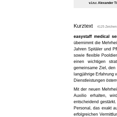
v.l.n.r. Alexande
Kurztext
4125 Zeichen
easystaff medical se
übernimmt die Mehrhei
Jahren Spitäler und Pf
sowie flexible Pooldi
einen wichtigen stra
gemeinsame Ziel, den G
langjährige Erfahrung 
Dienstleistungen öster
Mit der neuen Mehrhei
Auxilio erhalten, w
entscheidend gestärkt.
Personal, das exakt a
erfolgreichen Vermitt