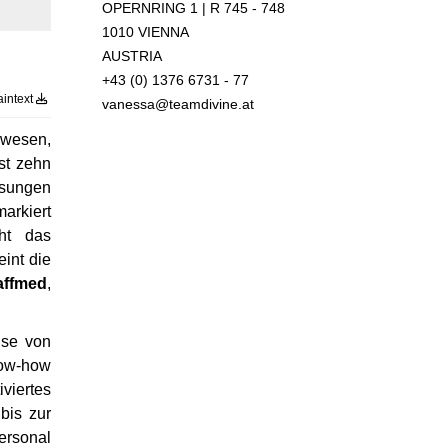
OPERNRING 1 | R 745 - 748
1010 VIENNA
AUSTRIA
+43 (0) 1376 6731 - 77
aintext
vanessa@teamdivine.at
swesen,
ast zehn
ssungen
arkiert
cht das
int die
affmed
,
ise von
ow-how
iviertes
bis zur
ersonal