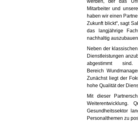
werden, der das Unte
Mitarbeiter und unse
haben wir einen Partne
Zukunft blickt“, sagt S
das langjährige Fa
nachhaltig auszubauen
Neben der klassischen
Dienstleistungen anzub
abgestimmt sind.
Bereich Wundmanageme
Zunächst liegt der Fo
hohe Qualität der Diens
Mit dieser Partnersc
Weiterentwicklung. 
Gesundheitssektor lang
Personalthemen zu posi