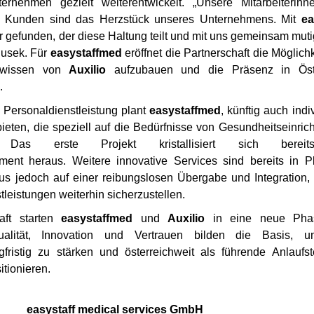
rnehmen gezielt weiterentwickelt. „Unsere Mitarbeiterin
re Kunden sind das Herzstück unseres Unternehmens. Mit
ea
r gefunden, der diese Haltung teilt und mit uns gemeinsam muti
alusek. Für
easystaffmed
eröffnet die Partnerschaft die Möglichk
chwissen von
Auxilio
aufzubauen und die Präsenz in Öste
.
 Personaldienstleistung plant
easystaffmed
, künftig auch indi
ieten, die speziell auf die Bedürfnisse von Gesundheitseinric
 Das erste Projekt kristallisiert sich berei
nt heraus. Weitere innovative Services sind bereits in P
kus jedoch auf einer reibungslosen Übergabe und Integration,
tleistungen weiterhin sicherzustellen.
haft starten
easystaffmed
und
Auxilio
in eine neue Pha
Qualität, Innovation und Vertrauen bilden die Basis, 
fristig zu stärken und österreichweit als führende Anlaufste
tionieren.
easystaff medical services GmbH