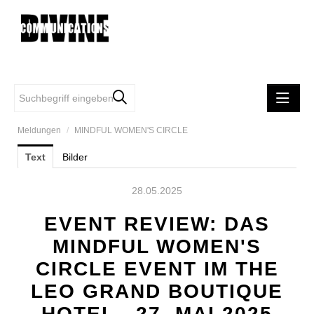
Meldungen
/
MINDFUL WOMEN'S CIRCLE
MELDUNGEN
Text
Bilder
DIVINE COMMUNCATIONS
SAMSONITE
28.05.2025
TUMI
EVENT REVIEW: DAS
FIRST VIENNA FC 1894
MINDFUL WOMEN'S
EASYSTAFF
CIRCLE EVENT IM THE
MINDFUL WOMEN'S CIRCLE
LEO GRAND BOUTIQUE
iRobot
HOTEL - 27. MAI 2025