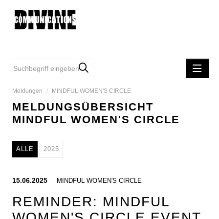
Meldungen
/
MINDFUL WOMEN'S CIRCLE
MELDUNGEN
MELDUNGSÜBERSICHT
DIVINE COMMUNCATIONS
MINDFUL WOMEN'S CIRCLE
SAMSONITE
TUMI
ALLE
2025
FIRST VIENNA FC 1894
EASYSTAFF
15.06.2025
MINDFUL WOMEN'S CIRCLE
MINDFUL WOMEN'S CIRCLE
REMINDER: MINDFUL
iRobot
WOMEN'S CIRCLE EVENT