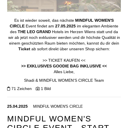
Es ist wieder soweit, das nächste
MINDFUL WOMEN'S
CIRCLE
Event findet am
27.05.2025
im eleganten Ambiente
des
THE LEO GRAND
Hotels im Herzen Wiens statt und da
wir ab jetzt noch exklusiver werden und dir höchste Qualität in
einem geschützten Raum bieten möchten, kannst du dir dein
Ticket
ab sofort direkt über unseren Shop sichern:
>> TICKET KAUFEN <<
>> EXKLUSIVES GOODIE BAG INKLUSIVE <<
Alles Liebe,
Shadi
& MINDFUL WOMEN'S CIRCLE Team
71 Zeichen
1 Bild
25.04.2025
MINDFUL WOMEN'S CIRCLE
MINDFUL WOMEN'S
CIRCLE EVENT - START