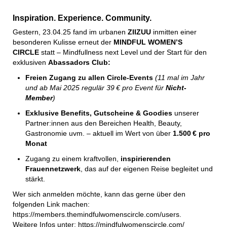
Inspiration. Experience. Community.
Gestern, 23.04.25 fand im urbanen
ZIIZUU
inmitten einer
besonderen Kulisse erneut der
MINDFUL WOMEN’S
CIRCLE
statt – Mindfullness next Level und der Start für den
exklusiven
Abassadors Club:
Freien Zugang zu allen Circle-Events
(11 mal im Jahr
und ab Mai 2025 regulär 39 € pro Event für
Nicht-
Member
)
Exklusive Benefits, Gutscheine & Goodies
unserer
Partner:innen aus den Bereichen Health, Beauty,
Gastronomie uvm. – aktuell im Wert von über
1.500 € pro
Monat
Zugang zu einem kraftvollen,
inspirierenden
Frauennetzwerk
, das auf der eigenen Reise begleitet und
stärkt.
Wer sich anmelden möchte, kann das gerne über den
folgenden Link machen:
https://members.themindfulwomenscircle.com/users
.
Weitere Infos unter:
https://mindfulwomenscircle.com/